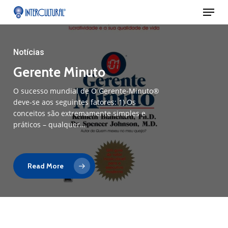
Menu
Skip
to
main
Notícias
content
Gerente Minuto
O sucesso mundial de O Gerente-Minuto®
deve-se aos seguintes fatores: 1) Os
conceitos são extremamente simples e
práticos – qualquer…
Read More