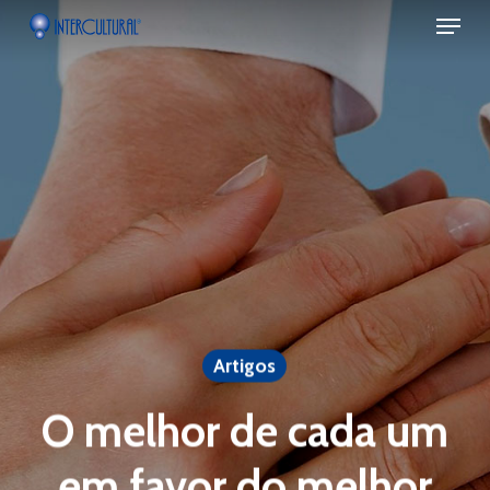
Menu
Skip
to
main
content
Artigos
O melhor de cada um
em favor do melhor